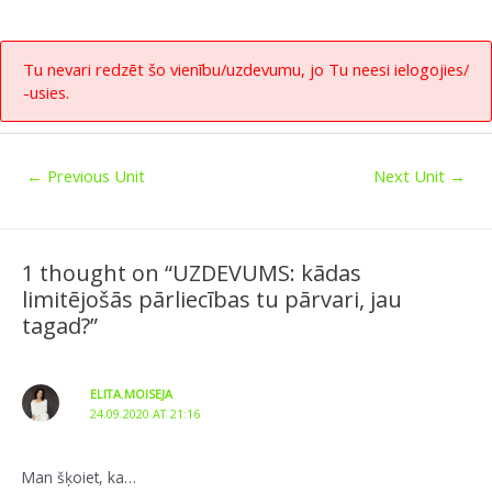
Tu nevari redzēt šo vienību/uzdevumu, jo Tu neesi ielogojies/
-usies.
←
Previous Unit
Next Unit
→
1 thought on “UZDEVUMS: kādas
limitējošās pārliecības tu pārvari, jau
tagad?”
ELITA.MOISEJA
24.09.2020 AT 21:16
Man šķoiet, ka…