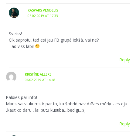
KASPARS VENDELIS
06.02.2019 AT 17:33
Sveiks!
Cik saprotu, tad esi jau FB grupā iekšā, vai ne?
Tad viss labi!
Reply
KRISTĪNE ALLERE
06.02.2019 AT 14:48
Paldies par info!
Mans satraukums ir par to, ka šobrīd nav dzīves mērķu- es eju
,kaut ko daru , lai būtu kustībā…bēdīgi…:(
Reply