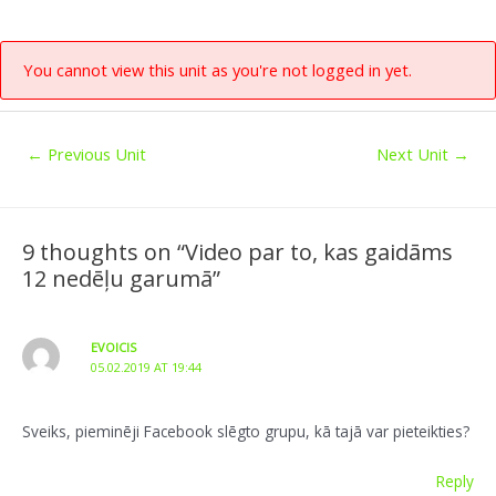
You cannot view this unit as you're not logged in yet.
←
Previous Unit
Next Unit
→
9 thoughts on “Video par to, kas gaidāms
12 nedēļu garumā”
EVOICIS
05.02.2019 AT 19:44
Sveiks, pieminēji Facebook slēgto grupu, kā tajā var pieteikties?
Reply