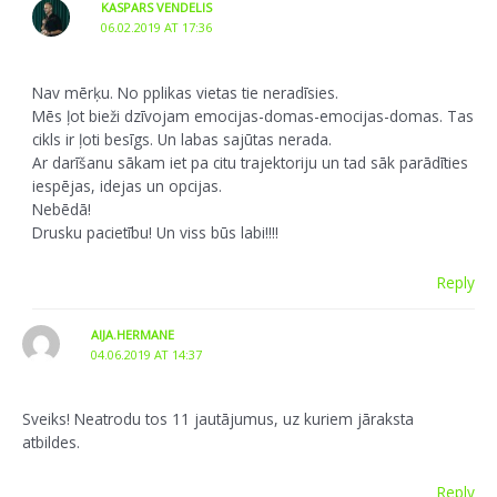
KASPARS VENDELIS
06.02.2019 AT 17:36
Nav mērķu. No pplikas vietas tie neradīsies.
Mēs ļot bieži dzīvojam emocijas-domas-emocijas-domas. Tas
cikls ir ļoti besīgs. Un labas sajūtas nerada.
Ar darīšanu sākam iet pa citu trajektoriju un tad sāk parādīties
iespējas, idejas un opcijas.
Nebēdā!
Drusku pacietību! Un viss būs labi!!!!
Reply
AIJA.HERMANE
04.06.2019 AT 14:37
Sveiks! Neatrodu tos 11 jautājumus, uz kuriem jāraksta
atbildes.
Reply