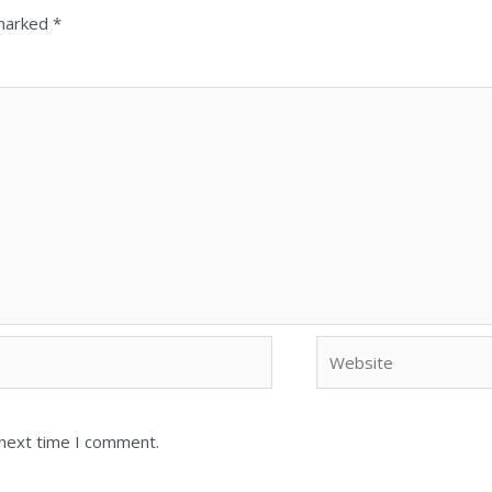
 marked
*
 next time I comment.