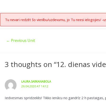
Tu nevari redzēt šo vienību/uzdevumu, jo Tu neesi ielogojies/ -us
←
Previous Unit
3 thoughts on “12. dienas vide
LAURA.SARKANABOLA
26.04.2020 AT 14:12
Iedvesmas spridzeklis! Tikko ienācu no gandrīz 2 h pastaigas, piln