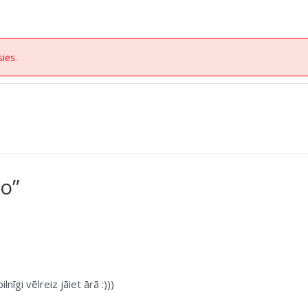
ies.
o”
īgi vēlreiz jāiet ārā :)))