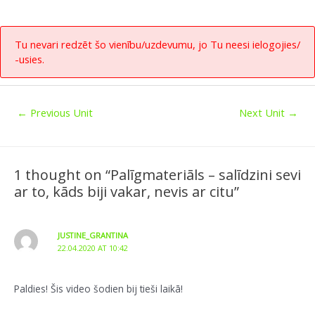
Tu nevari redzēt šo vienību/uzdevumu, jo Tu neesi ielogojies/
-usies.
←
Previous Unit
Next Unit
→
1 thought on “Palīgmateriāls – salīdzini sevi
ar to, kāds biji vakar, nevis ar citu”
JUSTINE_GRANTINA
22.04.2020 AT 10:42
Paldies! Šis video šodien bij tieši laikā!