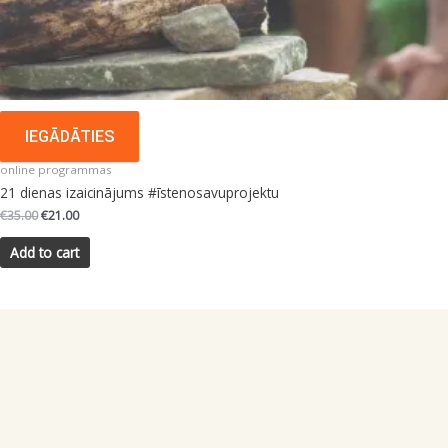
IEGĀDĀTIES
online programmas
21 dienas izaicinājums #īstenosavuprojektu
Original
Current
€
35.00
€
21.00
price
price
was:
is:
Add to cart
€35.00.
€21.00.