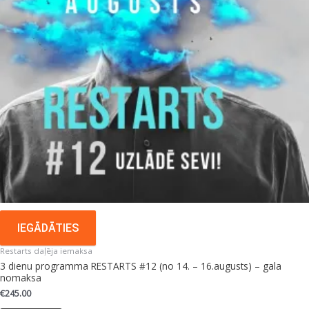
IEGĀDĀTIES
Restarts daļēja iemaksa
3 dienu programma RESTARTS #12 (no 14. – 16.augusts) – gala
nomaksa
€
245.00