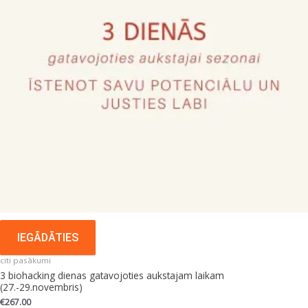
IEGĀDĀTIES
citi pasākumi
3 biohacking dienas gatavojoties aukstajam laikam
(27.-29.novembris)
€
267.00